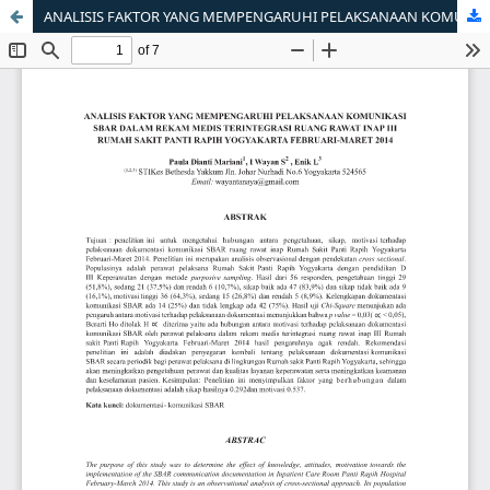
ANALISIS FAKTOR YANG MEMPENGARUHI PELAKSANAAN KOMUNIKASI SBAR DALAM REKAM MEDIS TERINTEGRASI RUANG RAWAT INAP III RUMAH SAKIT PANTI RAPIH YOGYAKARTA FEBRUARI-MARET 2014