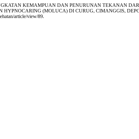
rmatasari. “PENINGKATAN KEMAMPUAN DAN PENURUNAN TEKAN
N HYPNOCARING (MOLUCA) DI CURUG, CIMANGGIS, DEP
ehatan/article/view/89.