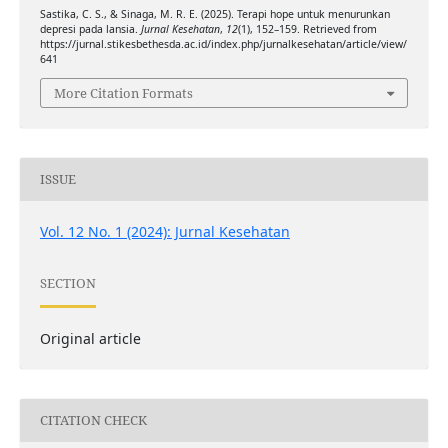
Sastika, C. S., & Sinaga, M. R. E. (2025). Terapi hope untuk menurunkan
depresi pada lansia.
Jurnal Kesehatan
,
12
(1), 152–159. Retrieved from
https://jurnal.stikesbethesda.ac.id/index.php/jurnalkesehatan/article/view/
641
More Citation Formats
ISSUE
Vol. 12 No. 1 (2024): Jurnal Kesehatan
SECTION
Original article
CITATION CHECK