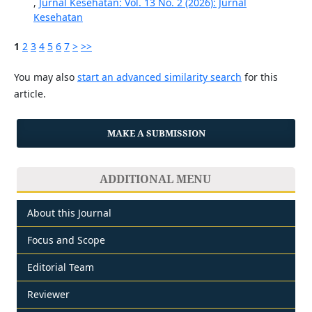
,
Jurnal Kesehatan: Vol. 13 No. 2 (2026): Jurnal
Kesehatan
1
2
3
4
5
6
7
>
>>
You may also
start an advanced similarity search
for this
article.
MAKE A SUBMISSION
ADDITIONAL MENU
About this Journal
Focus and Scope
Editorial Team
Reviewer