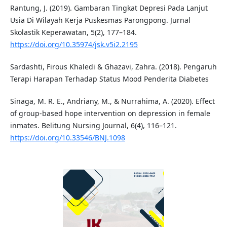
Rantung, J. (2019). Gambaran Tingkat Depresi Pada Lanjut
Usia Di Wilayah Kerja Puskesmas Parongpong. Jurnal
Skolastik Keperawatan, 5(2), 177–184.
https://doi.org/10.35974/jsk.v5i2.2195
Sardashti, Firous Khaledi & Ghazavi, Zahra. (2018). Pengaruh
Terapi Harapan Terhadap Status Mood Penderita Diabetes
Sinaga, M. R. E., Andriany, M., & Nurrahima, A. (2020). Effect
of group-based hope intervention on depression in female
inmates. Belitung Nursing Journal, 6(4), 116–121.
https://doi.org/10.33546/BNJ.1098