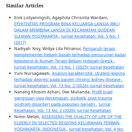
Similar Articles
Enik Listyaningsih, Agaphita Chrisinta Wardani,
EFEKTIVITAS PROGRAM BINA KELUARGA LANSIA (BKL)
DALAM MEMBINA LANSIA DI KECAMATAN GODEAN
SLEMAN YOGYAKARTA
,
Jurnal Kesehatan: Vol. 5 No. 1
(2017)
Nadiyah 'Aisy, Widya Lita Fitrianur,
Pengaruh terapi
komplementer bekam basah terhadap penurunan kadar
kolesterol di Rumah Terapi Bekam Hidayah Gresik
,
Jurnal Kesehatan: Vol. 13 No. 1 (2025): Jurnal Kesehatan
Yuni Nursagawati,
Analisis karakteristik, strategi koping
terhadap depresi pada pasien chronic kidney disease
,
Jurnal Kesehatan: Vol. 13 No. 2 (2026): Jurnal Kesehatan
Nanang Khosim Azhari, Dwi Mulianda,
Profil triad
gangguan jiwa (kecemasan, psikotik, post trauma
sindrom disorder) pada populasi geriatri
,
Jurnal
Kesehatan: Vol. 13 No. 2 (2026): Jurnal Kesehatan
Nimsi Melati,
ASSESSING THE QUALITY OF LIFE OF THE
ELDERLY IN SELECTED REGIONS KELURAHAN TERBAN,
YOGYAKARTA, INDONESIA
,
Jurnal Kesehatan: Vol. 4 No.