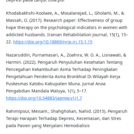
Khodabakhshi-Koolaee, A., Mosalanejad, L., Gholami, M., &
Massah, O. (2017). Research paper: Effectiveness of group
hope therapy on the psychological indicators in women with
addicted husbands. Iranian Rehabilitation Journal, 15(1), 15–
22.
https://doi.org/10.18869/nrip.irj.15.1.15
Nazaruddin, Purnamasari, A., Zoahira, W. O. A., Lisnawati, &
Harmin. (2022). Pengaruh Penyuluhan Kesehatan Tentang
Pencegahan Kekambuhan Asma Terhadap Peningkatan
Pengetahuan Penderita Asma Bronkhial Di Wilayah Kerja
Puskesmas Katobu Kabupaten Muna. Jurnal Anoa
Pengabdian Mandala Waluya, 1(1), 5–17.
https://doi.org/10.54883/japmw.v1i1.7
Rahimipour, Meisam., Shahgholian, Nahid. (2015). Pengaruh
Terapi Harapan Terhadap Depresi, Kecemasan, dan Stres
pada Pasien yang Menjalani Hemodialisis