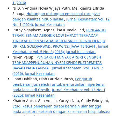
1 (2016)
Ni Luh Andina Novia Wijaya Putri, Mei Rianita Elfrida
Sinaga,
Hubungan dukungan emosional caregiver
dengan kualitas hidup lansia
,
Jurnal Kesehatan: Vol. 12
No. 1 (2024): Jurnal Kesehatan
Ruthy Ngapiyem, Agnes Lisa Kumala Sari,
PENGARUH
TERAPI SENAM AEROBIK LOW IMPACT TERHADAP
TINGKAT DEPRESI PADA PASIEN SKIZOFRENIA DI RSJD
DR. RM. SOEDJARWADI PROVINSI JAWA TENGAH
,
Jurnal
Kesehatan: Vol. 5 No. 2 (2018): Jurnal Kesehatan
Niken Palupi,
PENGARUH MINYAK ATSIRI CENGKEH
TERHADAPPENURUNAN NYERI SENDI EKSTREMITAS
BAWAH PADA LANSIA
,
Jurnal Kesehatan: Vol. 3 No. 2
(2016): Jurnal Kesehatan
Jihan Habibah, Diah Fauzia Zuhroh,
Pengaruh
pemberian jus seledri untuk menurunkan hipertensi
pada lansia di Gresik
,
Jurnal Kesehatan: Vol. 13 No. 1
(2025): Jurnal Kesehatan
Khairin Anisa, Gita Adelia, Yureya Nita, Cindy Febriyeni,
Studi kasus penerapan terapi bermain ular tangga
pada anak pra-sekolah dengan kecemasan hospitalisasi