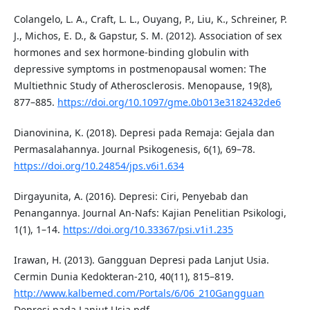
Colangelo, L. A., Craft, L. L., Ouyang, P., Liu, K., Schreiner, P.
J., Michos, E. D., & Gapstur, S. M. (2012). Association of sex
hormones and sex hormone-binding globulin with
depressive symptoms in postmenopausal women: The
Multiethnic Study of Atherosclerosis. Menopause, 19(8),
877–885.
https://doi.org/10.1097/gme.0b013e3182432de6
Dianovinina, K. (2018). Depresi pada Remaja: Gejala dan
Permasalahannya. Journal Psikogenesis, 6(1), 69–78.
https://doi.org/10.24854/jps.v6i1.634
Dirgayunita, A. (2016). Depresi: Ciri, Penyebab dan
Penangannya. Journal An-Nafs: Kajian Penelitian Psikologi,
1(1), 1–14.
https://doi.org/10.33367/psi.v1i1.235
Irawan, H. (2013). Gangguan Depresi pada Lanjut Usia.
Cermin Dunia Kedokteran-210, 40(11), 815–819.
http://www.kalbemed.com/Portals/6/06_210Gangguan
Depresi pada Lanjut Usia.pdf