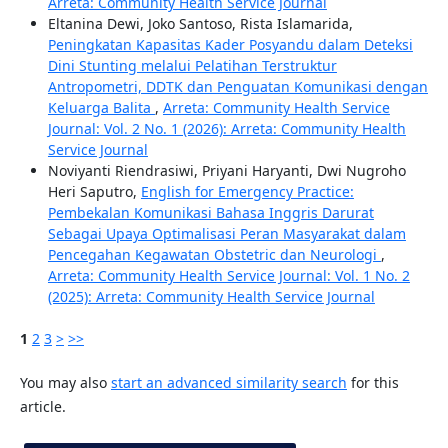
Arreta: Community Health Service Journal
Eltanina Dewi, Joko Santoso, Rista Islamarida,
Peningkatan Kapasitas Kader Posyandu dalam Deteksi
Dini Stunting melalui Pelatihan Terstruktur
Antropometri, DDTK dan Penguatan Komunikasi dengan
Keluarga Balita
,
Arreta: Community Health Service
Journal: Vol. 2 No. 1 (2026): Arreta: Community Health
Service Journal
Noviyanti Riendrasiwi, Priyani Haryanti, Dwi Nugroho
Heri Saputro,
English for Emergency Practice:
Pembekalan Komunikasi Bahasa Inggris Darurat
Sebagai Upaya Optimalisasi Peran Masyarakat dalam
Pencegahan Kegawatan Obstetric dan Neurologi
,
Arreta: Community Health Service Journal: Vol. 1 No. 2
(2025): Arreta: Community Health Service Journal
1
2
3
>
>>
You may also
start an advanced similarity search
for this
article.