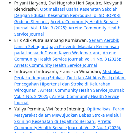
Priyani Haryanti, Dwi Nugroho Heri Saputro, Noviyanti
Riendrasiwi,
Optimalisasi Usaha Kesehatan Sekolah
Dengan Edukasi Kesehatan Reproduksi di SD BOPKRI
Godean Sleman.
,
Arreta: Community Health Service
Journal: Vol. 1 No. 3 (2025): Arreta: Community Health
Service Journal
Erik Adik Putra Bambang Kurniawan,
Senam Aerobik
Lansia Sebagai Upaya Preventif Masalah Kecemasan
pada Lansia di Dusun Kayen Wedomartani
,
Arreta:
Community Health Service Journal: Vol. 1 No. 3 (2025):
Arreta: Community Health Service Journal
Indrayanti Indrayanti, Fransisca Winandari,
Modifikasi
Perilaku dengan (Edukasi, Diet dan Aktifitas Fisik) dalam
Pencegahan Hipertensi dan Stroke di Kelurahan
Wirogunan
,
Arreta: Community Health Service Journal:
Vol. 1 No. 3 (2025): Arreta: Community Health Service
Journal
Yullya Permina, Vivi Retno Intening,
Optimalisasi Peran
Masyarakat dalam Mewujudkan Bebas Stroke Melalui
Skrining Kesehatan di Tegaltirto Berbah
,
Arreta:
Community Health Service Journal: Vol. 2 No. 1 (2026):