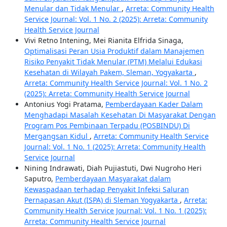
Menular dan Tidak Menular
,
Arreta: Community Health
Service Journal: Vol. 1 No. 2 (2025): Arreta: Community
Health Service Journal
Vivi Retno Intening, Mei Rianita Elfrida Sinaga,
Optimalisasi Peran Usia Produktif dalam Manajemen
Risiko Penyakit Tidak Menular (PTM) Melalui Edukasi
Kesehatan di Wilayah Pakem, Sleman, Yogyakarta
,
Arreta: Community Health Service Journal: Vol. 1 No. 2
(2025): Arreta: Community Health Service Journal
Antonius Yogi Pratama,
Pemberdayaan Kader Dalam
Menghadapi Masalah Kesehatan Di Masyarakat Dengan
Program Pos Pembinaan Terpadu (POSBINDU) Di
Mergangsan Kidul
,
Arreta: Community Health Service
Journal: Vol. 1 No. 1 (2025): Arreta: Community Health
Service Journal
Nining Indrawati, Diah Pujiastuti, Dwi Nugroho Heri
Saputro,
Pemberdayaan Masyarakat dalam
Kewaspadaan terhadap Penyakit Infeksi Saluran
Pernapasan Akut (ISPA) di Sleman Yogyakarta
,
Arreta:
Community Health Service Journal: Vol. 1 No. 1 (2025):
Arreta: Community Health Service Journal