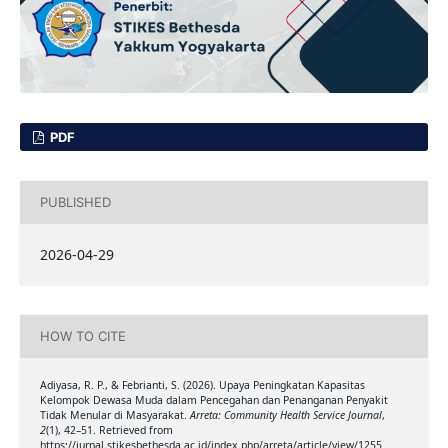
PDF
PUBLISHED
2026-04-29
HOW TO CITE
Adiyasa, R. P., & Febrianti, S. (2026). Upaya Peningkatan Kapasitas
Kelompok Dewasa Muda dalam Pencegahan dan Penanganan Penyakit
Tidak Menular di Masyarakat.
Arreta: Community Health Service Journal
,
2
(1), 42–51. Retrieved from
https://jurnal.stikesbethesda.ac.id/index.php/arreta/article/view/1255