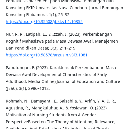
Perilaku Displacement pada Mahasiswa Bimbingan dan
Konseling FKIP Universitas Nusa Cendana. Jurnal Bimbingan
Konseling Flobamora, 1(1), 25–32.
https://doi.org/10.35508/jbkf.v1i1.10355
Nur, R. R., Latipah, E., & Izzah, I. (2023). Perkembangan
Kognitif Mahasiswa pada Masa Dewasa Awal. Manajemen
Dan Pendidikan Dasar, 3(3), 211–219.
https://doi.org/10.58578/arzusin.v3i3.1081
Paputungan, F. (2023). Karakteristik Perkembangan Masa
Dewasa Awal Developmental Characteristics of Early
Adulthood. Media Online) Journal of Education and Culture
(JEaC), 3(1), 2986–1012.
Rohmah, N., Damayanti, E., Salsabila, Y., Arifin, Y. A. D. R.,
Agustina, R., Mangkuluhur, A., & Yosiawan, O. (2023).
Motivation of Nursing Students from A Gender
PerspectiveBased on The Theory of Attention, Relevance,
Confidence, And Satisfaction Attributes. Jurnal Ilmiah