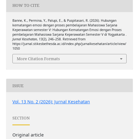
HOW TO CITE
Banne, K., Permina, Y., Palupi, E., & Puspitasari, R. (2026). Hubungan
kematangan emosi dengan proses pembelajaran Mahasiswa Sarjana
Keperawatan semester V: Hubungan Kematangan Emosi dengan Proses
pembelajaran Mahasiswa Sarjana Keperawatan Semester V di Yogyakarta .
Jurnal Kesehatan
,
13
(2), 246–258. Retrieved from
https://jurnal.stikesbethesda.ac.id/index.php/jurnalkesehatan/article/view/
1050
More Citation Formats
ISSUE
Vol. 13 No. 2 (2026): Jurnal Kesehatan
SECTION
Original article