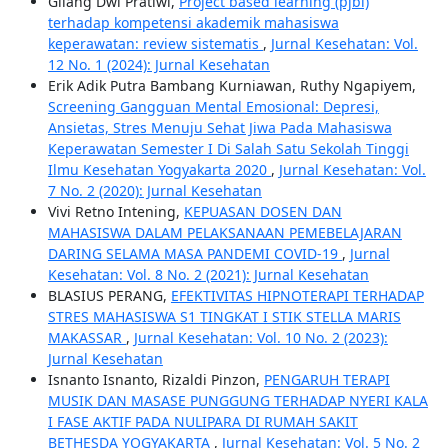
Gilang Dwi Pratiwi,
Project based learning (pjbl)
terhadap kompetensi akademik mahasiswa
keperawatan: review sistematis
,
Jurnal Kesehatan: Vol.
12 No. 1 (2024): Jurnal Kesehatan
Erik Adik Putra Bambang Kurniawan, Ruthy Ngapiyem,
Screening Gangguan Mental Emosional: Depresi,
Ansietas, Stres Menuju Sehat Jiwa Pada Mahasiswa
Keperawatan Semester I Di Salah Satu Sekolah Tinggi
Ilmu Kesehatan Yogyakarta 2020
,
Jurnal Kesehatan: Vol.
7 No. 2 (2020): Jurnal Kesehatan
Vivi Retno Intening,
KEPUASAN DOSEN DAN
MAHASISWA DALAM PELAKSANAAN PEMEBELAJARAN
DARING SELAMA MASA PANDEMI COVID-19
,
Jurnal
Kesehatan: Vol. 8 No. 2 (2021): Jurnal Kesehatan
BLASIUS PERANG,
EFEKTIVITAS HIPNOTERAPI TERHADAP
STRES MAHASISWA S1 TINGKAT I STIK STELLA MARIS
MAKASSAR
,
Jurnal Kesehatan: Vol. 10 No. 2 (2023):
Jurnal Kesehatan
Isnanto Isnanto, Rizaldi Pinzon,
PENGARUH TERAPI
MUSIK DAN MASASE PUNGGUNG TERHADAP NYERI KALA
I FASE AKTIF PADA NULIPARA DI RUMAH SAKIT
BETHESDA YOGYAKARTA
,
Jurnal Kesehatan: Vol. 5 No. 2