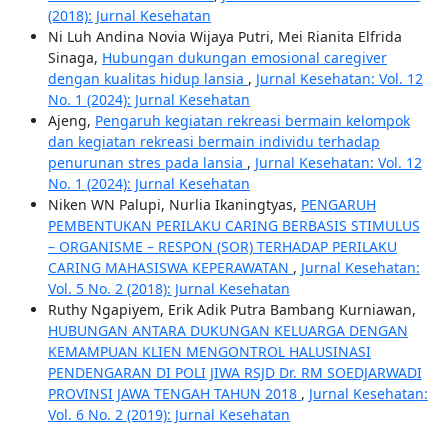
(2018): Jurnal Kesehatan
Ni Luh Andina Novia Wijaya Putri, Mei Rianita Elfrida
Sinaga,
Hubungan dukungan emosional caregiver
dengan kualitas hidup lansia
,
Jurnal Kesehatan: Vol. 12
No. 1 (2024): Jurnal Kesehatan
Ajeng,
Pengaruh kegiatan rekreasi bermain kelompok
dan kegiatan rekreasi bermain individu terhadap
penurunan stres pada lansia
,
Jurnal Kesehatan: Vol. 12
No. 1 (2024): Jurnal Kesehatan
Niken WN Palupi, Nurlia Ikaningtyas,
PENGARUH
PEMBENTUKAN PERILAKU CARING BERBASIS STIMULUS
– ORGANISME – RESPON (SOR) TERHADAP PERILAKU
CARING MAHASISWA KEPERAWATAN
,
Jurnal Kesehatan:
Vol. 5 No. 2 (2018): Jurnal Kesehatan
Ruthy Ngapiyem, Erik Adik Putra Bambang Kurniawan,
HUBUNGAN ANTARA DUKUNGAN KELUARGA DENGAN
KEMAMPUAN KLIEN MENGONTROL HALUSINASI
PENDENGARAN DI POLI JIWA RSJD Dr. RM SOEDJARWADI
PROVINSI JAWA TENGAH TAHUN 2018
,
Jurnal Kesehatan:
Vol. 6 No. 2 (2019): Jurnal Kesehatan